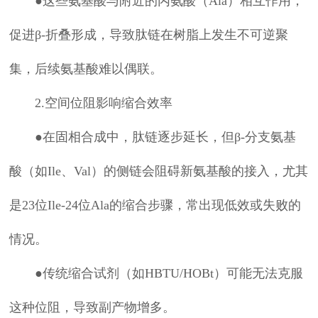
●这些氨基酸与附近的丙氨酸（Ala）相互作用，
促进β-折叠形成，导致肽链在树脂上发生不可逆聚
集，后续氨基酸难以偶联。
2.空间位阻影响缩合效率
●在固相合成中，肽链逐步延长，但β-分支氨基
酸（如Ile、Val）的侧链会阻碍新氨基酸的接入，尤其
是23位Ile-24位Ala的缩合步骤，常出现低效或失败的
情况。
●传统缩合试剂（如HBTU/HOBt）可能无法克服
这种位阻，导致副产物增多。